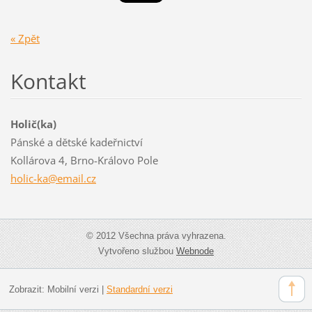
« Zpět
Kontakt
Holič(ka)
Pánské a dětské kadeřnictví
Kollárova 4, Brno-Královo Pole
holic-ka
@email.c
z
© 2012 Všechna práva vyhrazena.
Vytvořeno službou
Webnode
Zobrazit:
Mobilní verzi
|
Standardní verzi