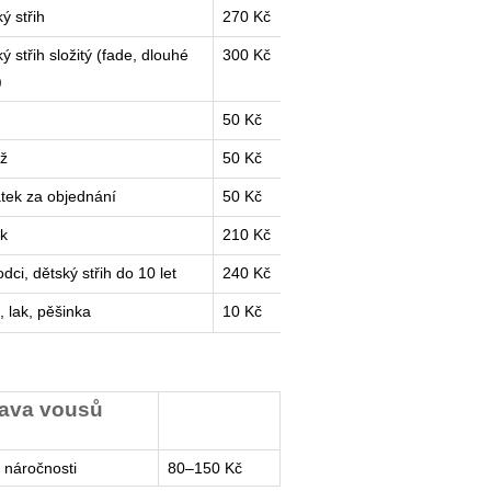
ý střih
270 Kč
ý střih složitý (fade, dlouhé
300 Kč
)
50 Kč
ž
50 Kč
atek za objednání
50 Kč
ek
210 Kč
dci, dětský střih do 10 let
240 Kč
, lak, pěšinka
10 Kč
ava vousů
 náročnosti
80–150 Kč