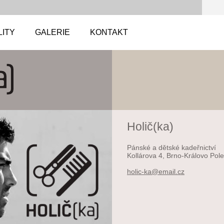
LITY
GALERIE
KONTAKT
Holič(ka)
Pánské a dětské kadeřnictví
Kollárova 4, Brno-Královo Pole
holic-ka
@email.c
z