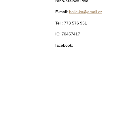
Brno-Královo Pole
E-mail:
holic-ka@email.cz
Tel.: 773 576 951
IČ: 70457417
facebook: