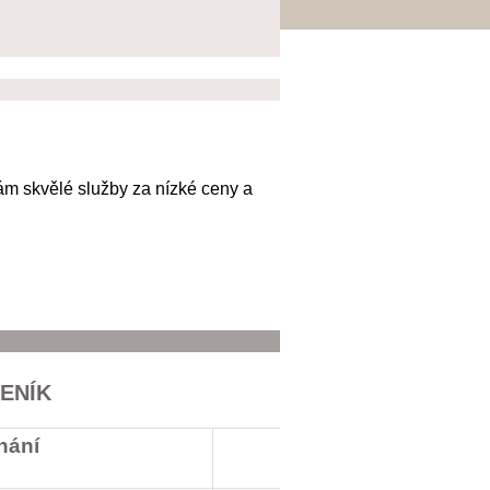
ám skvělé služby za nízké ceny a
ENÍK
íhání