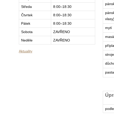
pánsk
Středa
8:00–18:30
pánsk
Čtvrtek
8:00–18:30
vlasy
Pátek
8:00–18:30
mytí
Sobota
ZAVŘENO
masá
Neděle
ZAVŘENO
přípl
Aktuality
stroj
důcho
pasta
Úpr
podle