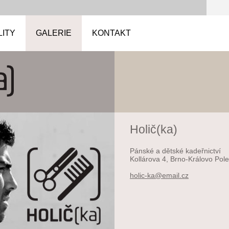
LITY
GALERIE
KONTAKT
Holič(ka)
Pánské a dětské kadeřnictví
Kollárova 4, Brno-Královo Pole
holic-ka
@email.c
z